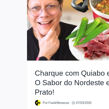
Charque com Quiabo 
O Sabor do Nordeste 
Prato!
Por
FrankMenezes
07/03/2026