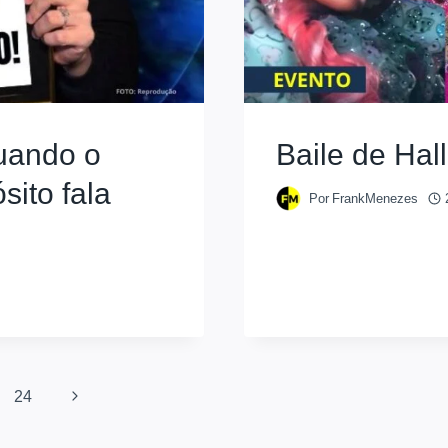
quando o
Baile de Ha
ósito fala
Por
FrankMenezes
24