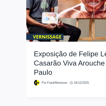
Exposição de Felipe L
Casarão Viva Arouch
Paulo
Por
FrankMenezes
16/12/2025