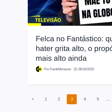
Felca no Fantástico: 
hater grita alto, o prop
mais alto ainda
Por
FrankMenezes
28/10/2025
1
2
3
4
5
…