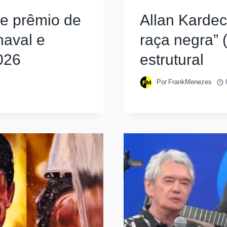
be prêmio de
Allan Kardec,
naval e
raça negra” 
026
estrutural
Por
FrankMenezes