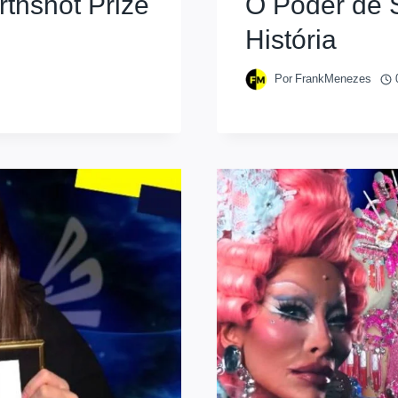
rthshot Prize
O Poder de 
História
Por
FrankMenezes