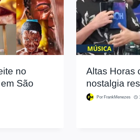
eite no
Altas Horas
e em São
nostalgia re
Por
FrankMenezes