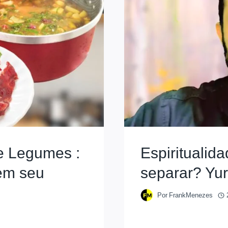
e Legumes :
Espiritualida
em seu
separar? Yur
Por
FrankMenezes