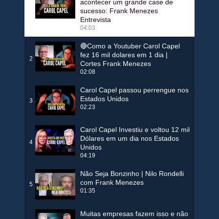
acontecer um grande case de
1
sucesso: Frank Menezes
Entrevista
04:03
🔴Como a Youtuber Carol Capel
fez 16 mil dolares em 1 dia |
2
Cortes Frank Menezes
02:08
Carol Capel passou perrengue nos
Estados Unidos
3
02:23
Carol Capel Investiu e voltou 12 mil
Dólares em um dia nos Estados
4
Unidos
04:19
Não Seja Bonzinho | Nilo Rondelli
com Frank Menezes
5
01:35
Muitas empresas fazem isso e não