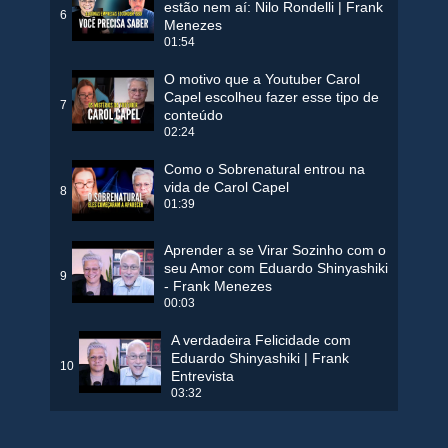
estão nem aí: Nilo Rondelli | Frank
6
Menezes
01:54
O motivo que a Youtuber Carol
Capel escolheu fazer esse tipo de
7
conteúdo
02:24
Como o Sobrenatural entrou na
vida de Carol Capel
8
01:39
Aprender a se Virar Sozinho com o
seu Amor com Eduardo Shinyashiki
9
- Frank Menezes
00:03
A verdadeira Felicidade com
Eduardo Shinyashiki | Frank
10
Entrevista
03:32