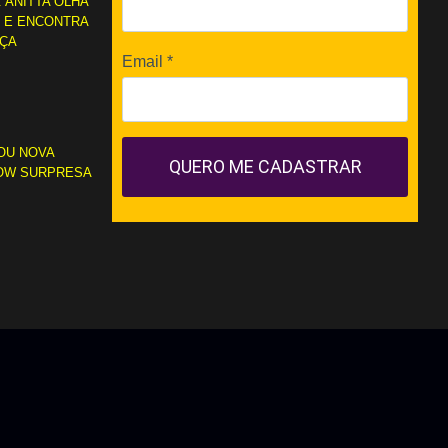
A Sincronicidade e o Significado dos
: ANITTA OLHA
Números Iguais: Acontece com Você?
L E ENCONTRA
01:28:21
RÇA
Email
*
🔴A Conexão é a Chave no
Empreendedorismo com Carlos
Monteiro | Frank Menezes
Entrevista
OU NOVA
01:09:58
QUERO ME CADASTRAR
OW SURPRESA