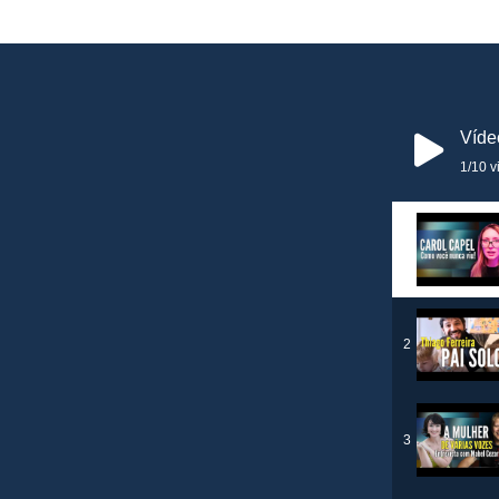
Víde
1
/10
v
1
2
3