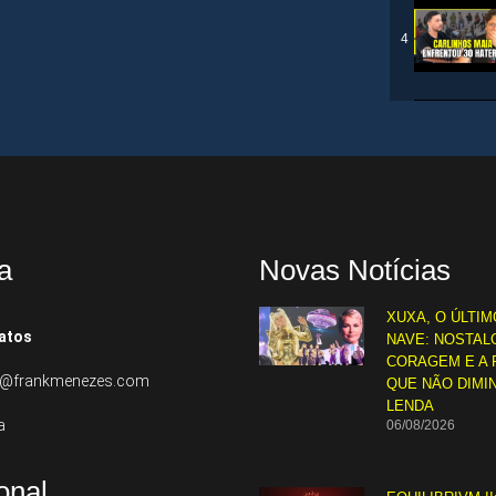
4
5
6
a
Novas Notícias
XUXA, O ÚLTIM
7
atos
NAVE: NOSTALG
CORAGEM E A 
to@frankmenezes.com
QUE NÃO DIMI
LENDA
a
06/08/2026
8
ional