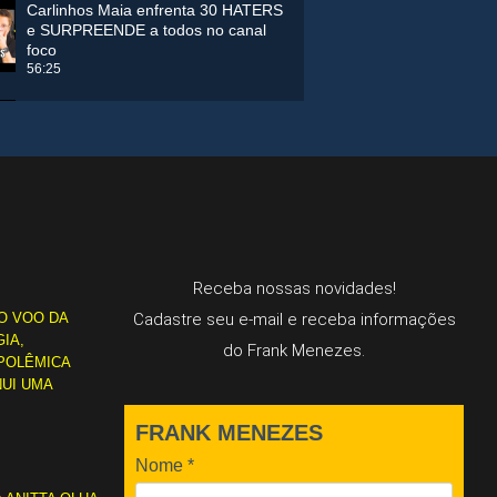
Carlinhos Maia enfrenta 30 HATERS
e SURPREENDE a todos no canal
foco
56:25
A VERDADE SOBRE A ASTROLOGIA:
com Alexandra Rua
01:18:55
Nosso Corpo Energético com Aline
Corcetti: Frank Menezes Podcast
01:28:40
Receba nossas novidades!
CONECTANDO A SUA PRÓPRIA
O VOO DA
Cadastre seu e-mail e receba informações
NATUREZA I Frank Menezes
Entrevista Gabriel Mendes
IA,
do Frank Menezes.
46:04
POLÊMICA
NUI UMA
Propósito no Trabalho dos Sonhos
com Nilo Rondelli | Frank Menezes
FRANK MENEZES
Entrevista
01:05:27
Nome
*