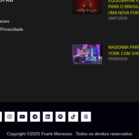
EQUILIBRIVM II
PARA O BRASI
9
UMA NOVA FO
29/07/2026
ezes
 Privacidade
10
MADONNA PAR
YORK COM SH
05/06/2026
Copyright ©2025 Frank Menezes. Todos os direitos reservados