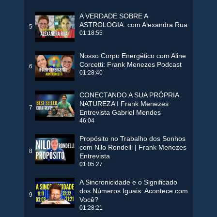
A VERDADE SOBRE A
ASTROLOGIA: com Alexandra Rua
5
01:18:55
Nosso Corpo Energético com Aline
Corcetti: Frank Menezes Podcast
6
01:28:40
CONECTANDO A SUA PRÓPRIA
NATUREZA I Frank Menezes
7
Entrevista Gabriel Mendes
46:04
Propósito no Trabalho dos Sonhos
com Nilo Rondelli | Frank Menezes
8
Entrevista
01:05:27
A Sincronicidade e o Significado
dos Números Iguais: Acontece com
9
Você?
01:28:21