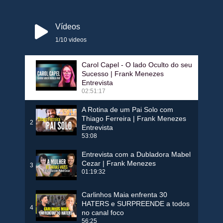
Vídeos
1
/10
videos
Carol Capel - O lado Oculto do seu
Sucesso | Frank Menezes
1
Entrevista
02:51:17
A Rotina de um Pai Solo com
Thiago Ferreira | Frank Menezes
2
Entrevista
53:08
Entrevista com a Dubladora Mabel
Cezar | Frank Menezes
3
01:19:32
Carlinhos Maia enfrenta 30
HATERS e SURPREENDE a todos
4
no canal foco
56:25