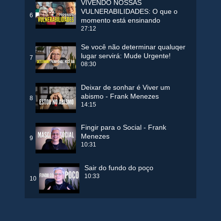
VIVENDO NOSSAS
VULNERABILIDADES: O que o
6
momento está ensinando
27:12
Se você não determinar qualuqer
lugar servirá: Mude Urgente!
7
08:30
Deixar de sonhar é Viver um
abismo - Frank Menezes
8
14:15
Fingir para o Social - Frank
Menezes
9
10:31
Sair do fundo do poço
10:33
10