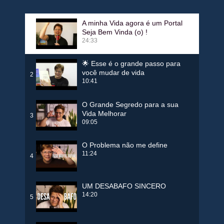
A minha Vida agora é um Portal
Seja Bem Vinda (o) !
1
24:33
🌟 Esse é o grande passo para
você mudar de vida
2
10:41
O Grande Segredo para a sua
Vida Melhorar
3
09:05
O Problema não me define
11:24
4
UM DESABAFO SINCERO
14:20
5