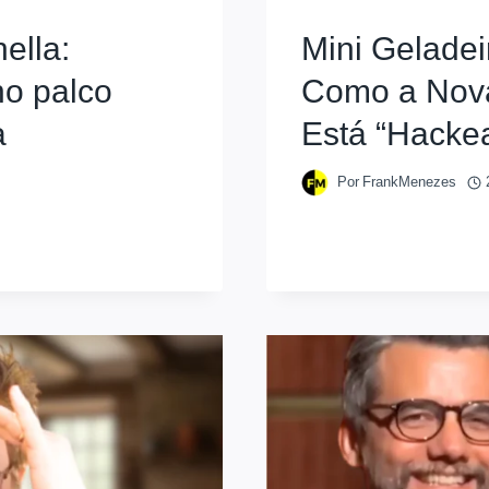
ella:
Mini Geladei
o palco
Como a Nova
a
Está “Hacke
Por
FrankMenezes