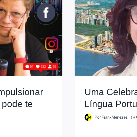
impulsionar
Uma Celebra
 pode te
Língua Port
Por
FrankMenezes