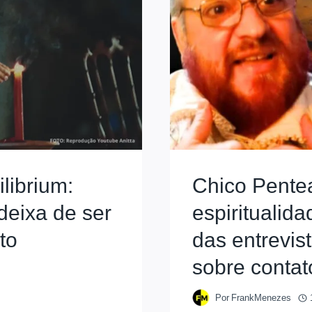
librium:
Chico Pentea
deixa de ser
espiritualid
to
das entrevis
sobre contat
Por
FrankMenezes