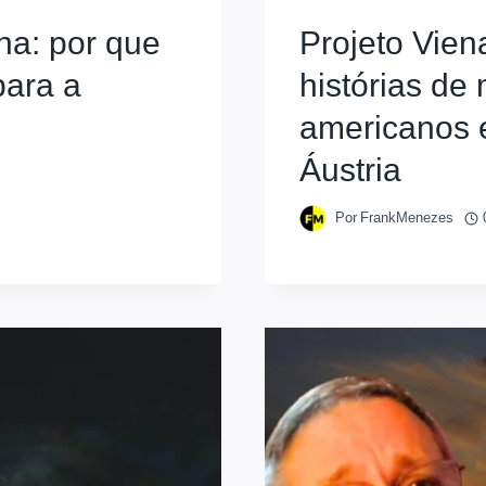
a: por que
Projeto Vien
para a
histórias de 
americanos 
Áustria
Por
FrankMenezes