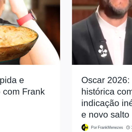
pida e
Oscar 2026: 
o com Frank
histórica co
indicação i
e novo salto
Por
FrankMenezes