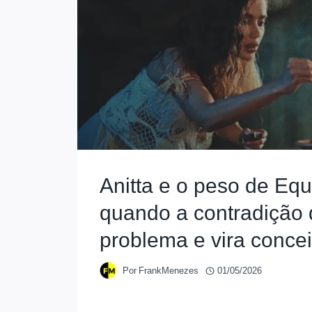
Anitta e o peso de Equi
quando a contradição 
problema e vira concei
Por
FrankMenezes
01/05/2026