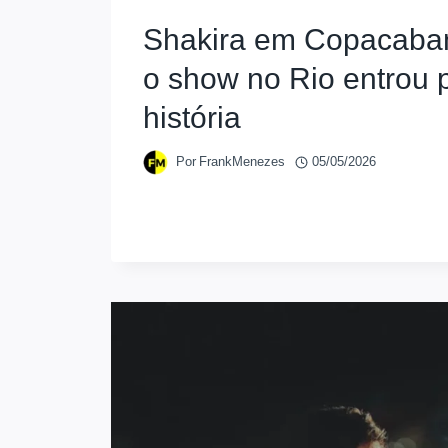
Shakira em Copacaban
o show no Rio entrou 
história
Por
FrankMenezes
05/05/2026