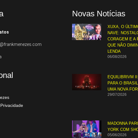
a
Novas Notícias
XUXA, O ÚLTIM
atos
NAVE: NOSTALG
CORAGEM E A 
to@frankmenezes.com
QUE NÃO DIMI
LENDA
a
06/08/2026
ional
EQUILIBRIVM II
PARA O BRASI
UMA NOVA FO
29/07/2026
ezes
 Privacidade
MADONNA PAR
YORK COM SH
05/06/2026