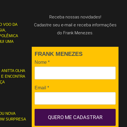
Receba nossas novidades!
O VOO DA
Cadastre seu e-mail e receba informações
IA,
do Frank Menezes.
POLÊMICA
NUI UMA
FRANK MENEZES
Nome
*
: ANITTA OLHA
L E ENCONTRA
RÇA
Email
*
OU NOVA
QUERO ME CADASTRAR
OW SURPRESA