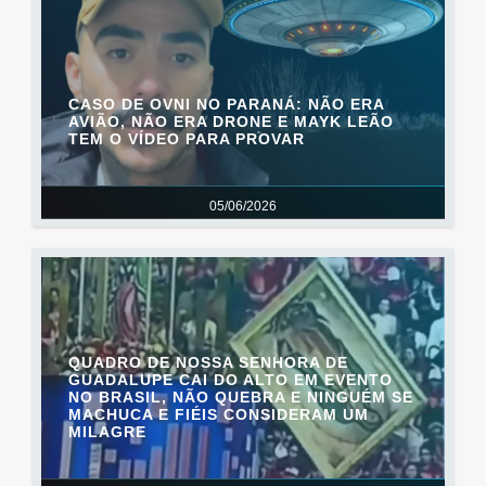
CASO DE OVNI NO PARANÁ: NÃO ERA
AVIÃO, NÃO ERA DRONE E MAYK LEÃO
TEM O VÍDEO PARA PROVAR
05/06/2026
QUADRO DE NOSSA SENHORA DE
GUADALUPE CAI DO ALTO EM EVENTO
NO BRASIL, NÃO QUEBRA E NINGUÉM SE
MACHUCA E FIÉIS CONSIDERAM UM
MILAGRE