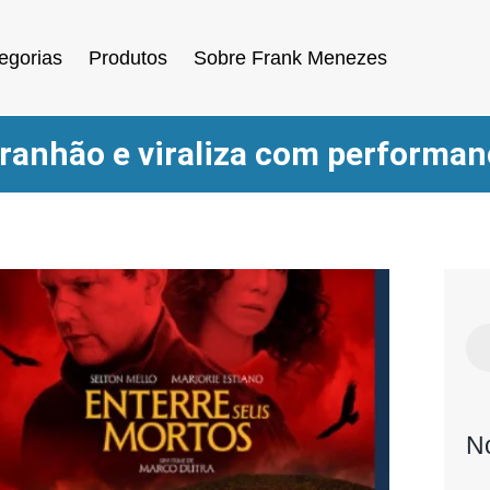
egorias
Produtos
Sobre Frank Menezes
anhão e viraliza com performanc
N