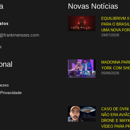
a
Novas Notícias
EQUILIBRIVM II
atos
PARA O BRASI
UMA NOVA FO
to@frankmenezes.com
29/07/2026
a
ional
MADONNA PAR
YORK COM SH
05/06/2026
ezes
 Privacidade
CASO DE OVNI
NÃO ERA AVIÃO
DRONE E MAYK
VÍDEO PARA P