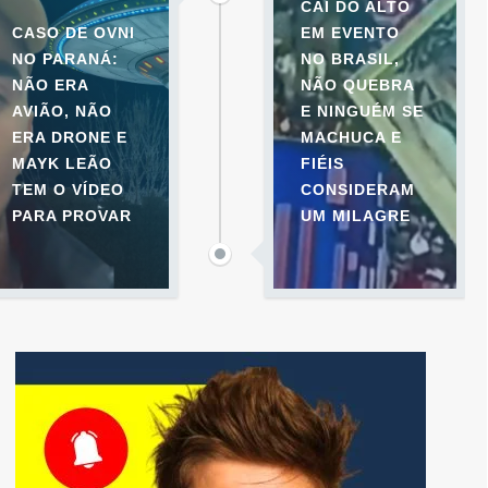
CAI DO ALTO
CASO DE OVNI
EM EVENTO
NO PARANÁ:
NO BRASIL,
NÃO ERA
NÃO QUEBRA
AVIÃO, NÃO
E NINGUÉM SE
ERA DRONE E
MACHUCA E
MAYK LEÃO
FIÉIS
TEM O VÍDEO
CONSIDERAM
PARA PROVAR
UM MILAGRE