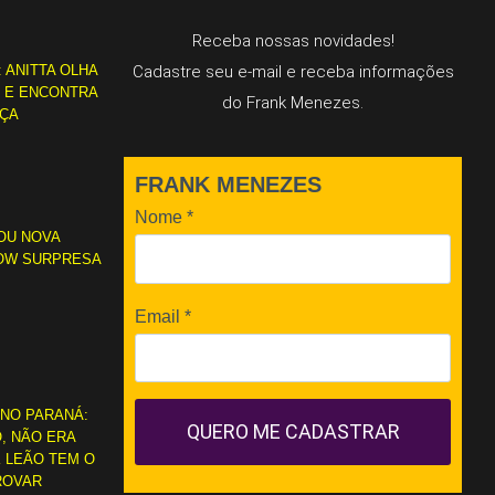
Receba nossas novidades!
: ANITTA OLHA
Cadastre seu e-mail e receba informações
L E ENCONTRA
do Frank Menezes.
RÇA
FRANK MENEZES
Nome
*
OU NOVA
OW SURPRESA
Email
*
 NO PARANÁ:
QUERO ME CADASTRAR
, NÃO ERA
 LEÃO TEM O
ROVAR