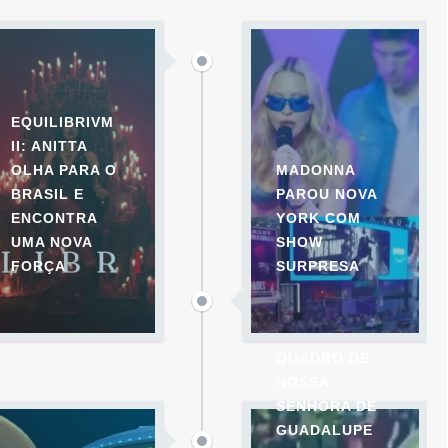
EQUILIBRIVM
II: ANITTA
OLHA PARA O
MADONNA
BRASIL E
PAROU NOVA
ENCONTRA
YORK COM
UMA NOVA
SHOW
FORÇA
SURPRESA
QUADRO DE
NOSSA
SENHORA DE
GUADALUPE