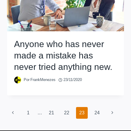
Anyone who has never
made a mistake has
never tried anything new.
Por
FrankMenezes
23/11/2020
1
…
21
22
23
24