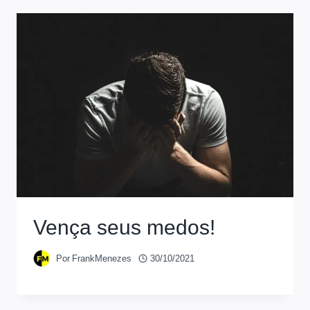
Vença seus medos!
Por
FrankMenezes
30/10/2021