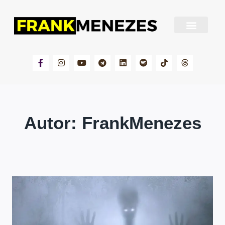
Sobre Frank Menezes
Autor: FrankMenezes