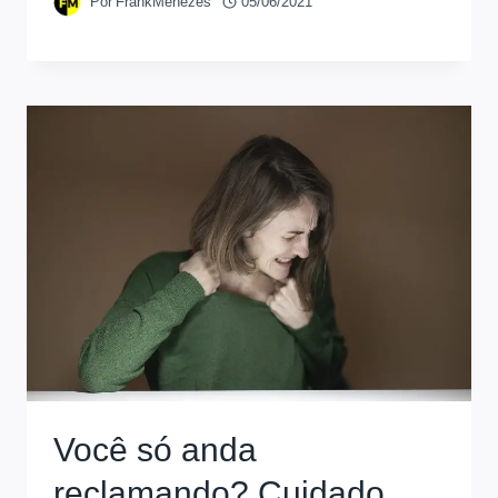
Por
FrankMenezes
05/06/2021
Você só anda
reclamando? Cuidado