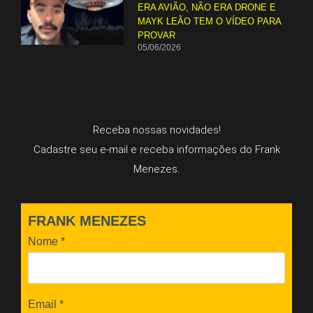
ERA AVIÃO, NÃO ERA DRONE E
MAYK LEÃO TEM O VÍDEO PARA
PROVAR
05/06/2026
Receba nossas novidades!
Cadastre seu e-mail e receba informações do Frank
Menezes.
FRANK MENEZES
Nome
*
Email
*