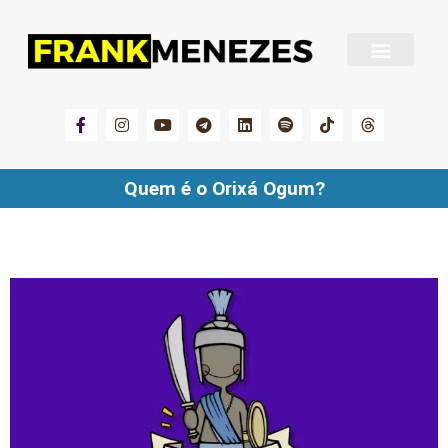
Sobre Frank Menezes
Quem é o Orixá Ogum?