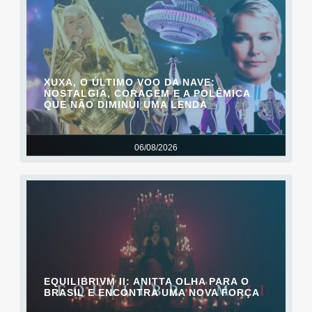
XUXA, O ÚLTIMO VOO DA NAVE:
NOSTALGIA, CORAGEM E A POLÊMICA
QUE NÃO DIMINUI UMA LENDA
06/08/2026
EQUILIBRIVM II: ANITTA OLHA PARA O
BRASIL E ENCONTRA UMA NOVA FORÇA