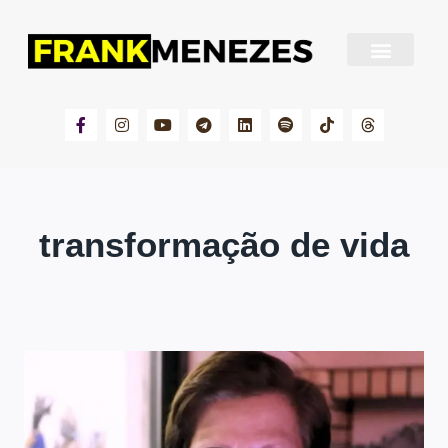
Sobre Frank Menezes
transformação de vida