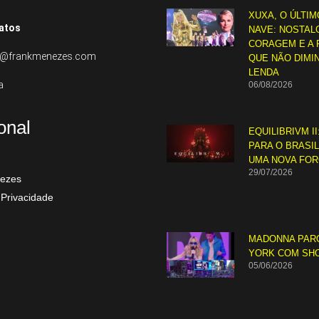
XUXA, O ÚLTIM
atos
NAVE: NOSTALG
CORAGEM E A 
to@frankmenezes.com
QUE NÃO DIMI
LENDA
a
06/08/2026
ional
EQUILIBRIVM II
PARA O BRASI
UMA NOVA FO
29/07/2026
ezes
 Privacidade
MADONNA PAR
YORK COM SH
05/06/2026