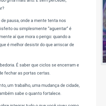
o grita mais alto. E sem perceber,
ar?
 de pausa, onde a mente tenta nos
tisfeito ou simplesmente “aguentar” é
mente aí que mora o perigo: quando a
ue é melhor desistir do que arriscar de
sabedoria. É saber que ciclos se encerram e
 fechar as portas certas.
to, um trabalho, uma mudança de cidade,
 também sabe o quanto fortalece.
obre integrar tudo o que você viveu como