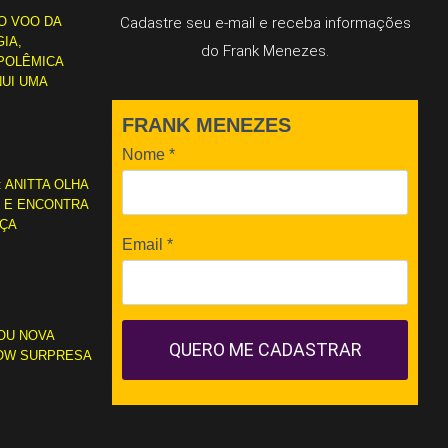
O VOO DA
Cadastre seu e-mail e receba informações
IA,
do Frank Menezes.
POLÊMICA
NUI UMA
FRANK MENEZES
Nome
*
: ANITTA OLHA
L E ENCONTRA
RÇA
Email
*
OU NOVA
QUERO ME CADASTRAR
OW SURPRESA