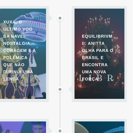
XUXA, O
ÚLTIMO VOO
DA NAVE:
EQUILIBRIVM
NOSTALGIA,
II: ANITTA
CORAGEM E A
OLHA PARA O
POLÊMICA
BRASIL E
QUE NÃO
ENCONTRA
DIMINUI UMA
UMA NOVA
LENDA
FORÇA