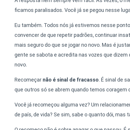
A resposta nem sempre vem fácil. Às vezes, o med
ficamos paralisados. Você já se pegou nesse lug
Eu também. Todos nós já estivemos nesse ponto
convencer de que repetir padrões, continuar insa
mais seguro do que se jogar no novo. Mas é justa
gente se sabota e acredita nas vozes que dizem q
novo.
Recomeçar
não é sinal de fracasso
. É sinal de 
que outros só se abrem quando temos coragem de
Você já recomeçou alguma vez? Um relacionamen
de país, de vida? Se sim, sabe o quanto dói, mas
O recomeço não é sobre apagar o que passou. É s