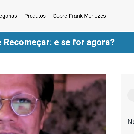
egorias
Produtos
Sobre Frank Menezes
 Recomeçar: e se for agora?
N