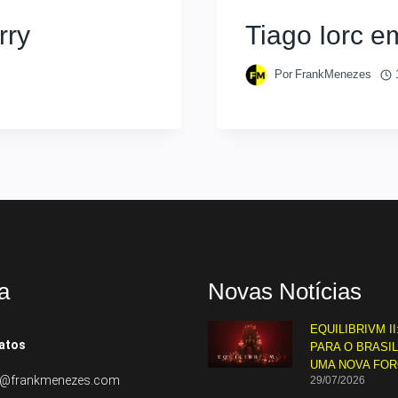
rry
Tiago Iorc 
Por
FrankMenezes
a
Novas Notícias
EQUILIBRIVM II
atos
PARA O BRASI
UMA NOVA FO
to@frankmenezes.com
29/07/2026