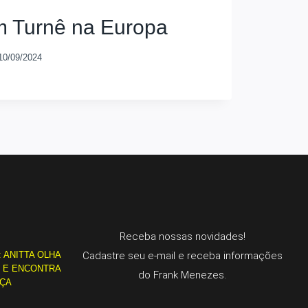
em Turnê na Europa
10/09/2024
Receba nossas novidades!
: ANITTA OLHA
Cadastre seu e-mail e receba informações
L E ENCONTRA
do Frank Menezes.
RÇA