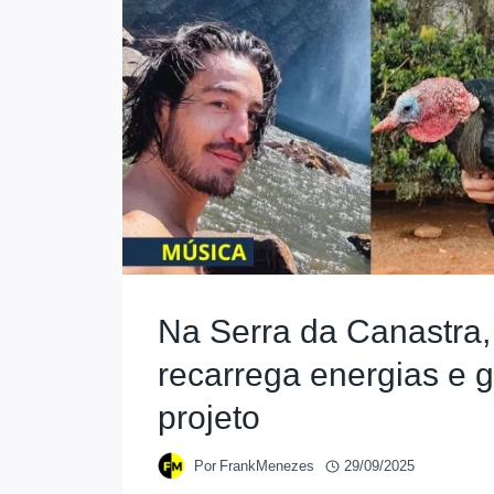
Na Serra da Canastra, 
recarrega energias e 
projeto
Por
FrankMenezes
29/09/2025