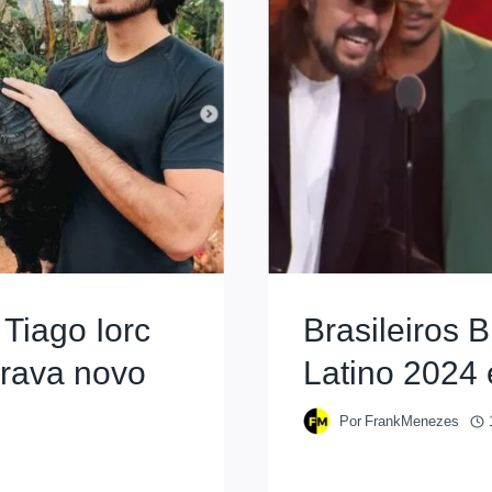
Tiago Iorc
Brasileiros
grava novo
Latino 2024
Por
FrankMenezes