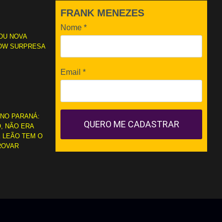
FRANK MENEZES
Nome
*
OU NOVA
OW SURPRESA
Email
*
 NO PARANÁ:
QUERO ME CADASTRAR
, NÃO ERA
 LEÃO TEM O
ROVAR