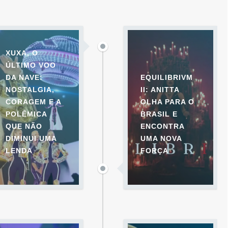
XUXA, O
ÚLTIMO VOO
DA NAVE:
EQUILIBRIVM
NOSTALGIA,
II: ANITTA
CORAGEM E A
OLHA PARA O
POLÊMICA
BRASIL E
QUE NÃO
ENCONTRA
DIMINUI UMA
UMA NOVA
LENDA
FORÇA