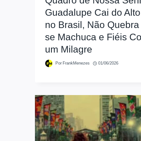
Quadro de Nossa Sen
Guadalupe Cai do Alt
no Brasil, Não Quebr
se Machuca e Fiéis C
um Milagre
Por
FrankMenezes
01/06/2026