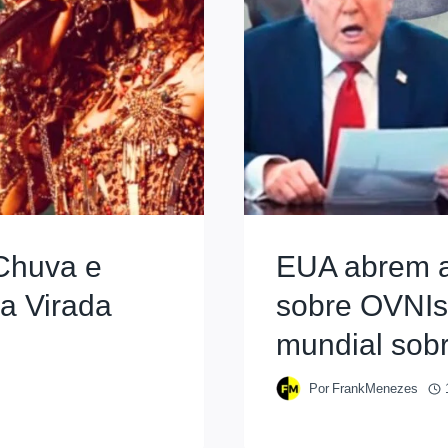
Chuva e
EUA abrem a
a Virada
sobre OVNIs
mundial sobr
Por
FrankMenezes