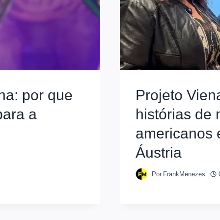
a: por que
Projeto Vien
para a
histórias de 
americanos 
Áustria
Por
FrankMenezes