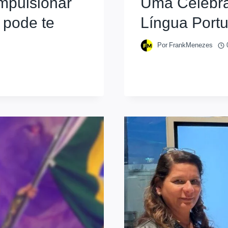
impulsionar
Uma Celebra
 pode te
Língua Port
Por
FrankMenezes