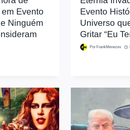
hora de
Eternia Inva
o em Evento
Evento Histó
a e Ninguém
Universo que
onsideram
Gritar “Eu T
Por
FrankMenezes