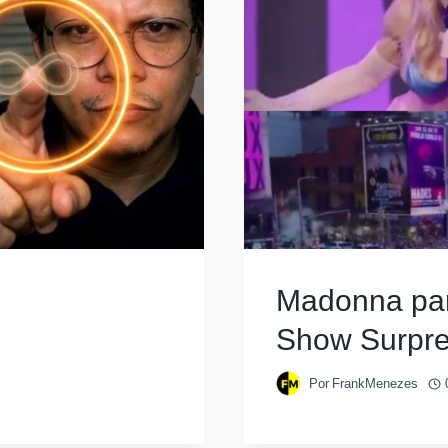
Madonna pa
Show Surpr
Por
FrankMenezes