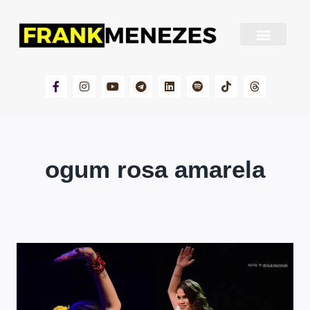
Sobre Frank Menezes
ogum rosa amarela