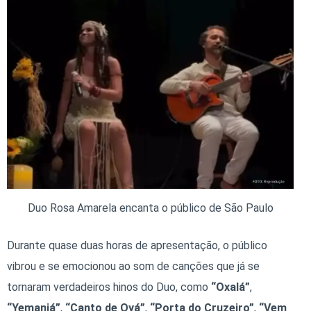
Duo Rosa Amarela encanta o público de São Paulo
Durante quase duas horas de apresentação, o público
vibrou e se emocionou ao som de canções que já se
tornaram verdadeiros hinos do Duo, como
“Oxalá”
,
“Yemanjá”
,
“Canto de Oyá”
,
“Porta do Cruzeiro”
,
“Vem