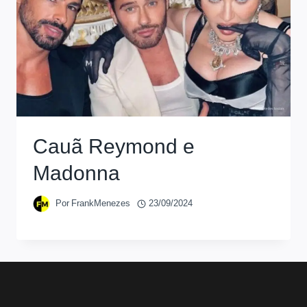
Cauã Reymond e
Madonna
Por
FrankMenezes
23/09/2024