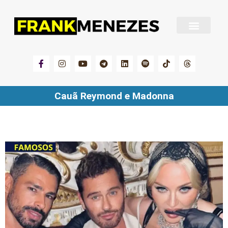
Sobre Frank Menezes
Cauã Reymond e Madonna