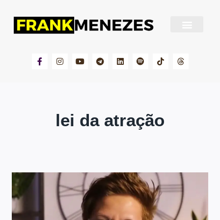
Sobre Frank Menezes
lei da atração