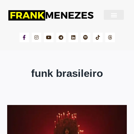
Sobre Frank Menezes
funk brasileiro