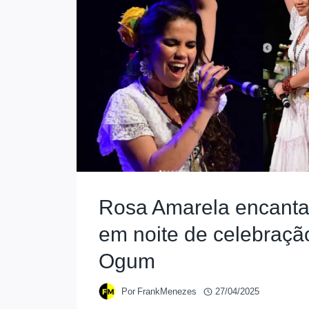
Rosa Amarela encanta
em noite de celebraçã
Ogum
Por
FrankMenezes
27/04/2025