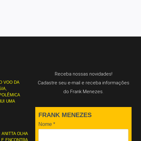
Receba nossas novidades!
O VOO DA
Cadastre seu e-mail e receba informações
IA,
do Frank Menezes.
POLÊMICA
NUI UMA
FRANK MENEZES
Nome
*
: ANITTA OLHA
L E ENCONTRA