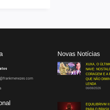
a
Novas Notícias
XUXA, O ÚLTIM
atos
NAVE: NOSTALG
CORAGEM E A 
to@frankmenezes.com
QUE NÃO DIMI
LENDA
a
06/08/2026
ional
EQUILIBRIVM II
PARA O BRASI