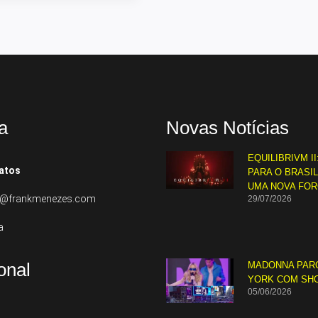
a
Novas Notícias
EQUILIBRIVM II
atos
PARA O BRASI
UMA NOVA FO
to@frankmenezes.com
29/07/2026
a
ional
MADONNA PAR
YORK COM SH
05/06/2026