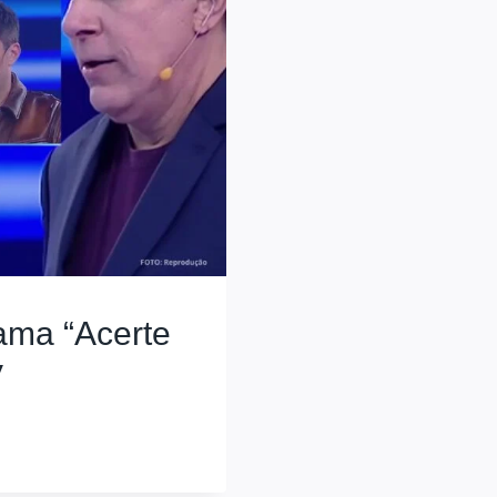
rama “Acerte
V