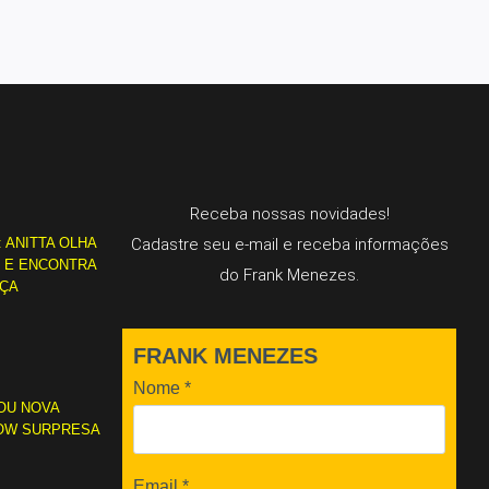
Receba nossas novidades!
: ANITTA OLHA
Cadastre seu e-mail e receba informações
L E ENCONTRA
do Frank Menezes.
RÇA
FRANK MENEZES
Nome
*
OU NOVA
OW SURPRESA
Email
*