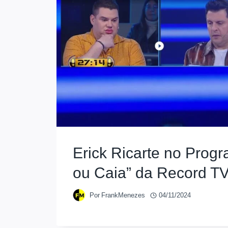
Erick Ricarte no Prog
ou Caia” da Record T
Por
FrankMenezes
04/11/2024