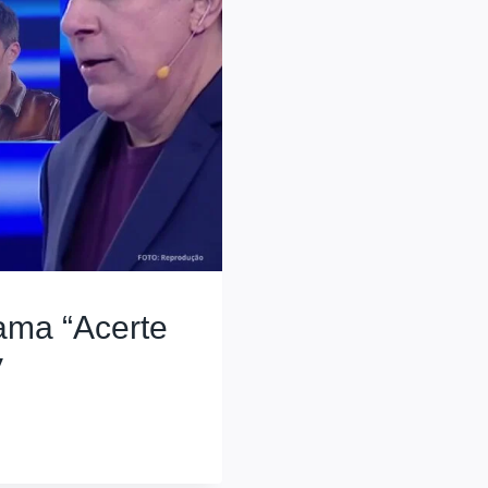
rama “Acerte
V