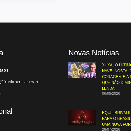
a
Novas Notícias
XUXA, O ÚLTIM
atos
NAVE: NOSTALG
CORAGEM E A 
to@frankmenezes.com
QUE NÃO DIMI
LENDA
a
06/08/2026
ional
EQUILIBRIVM II
PARA O BRASI
UMA NOVA FO
29/07/2026