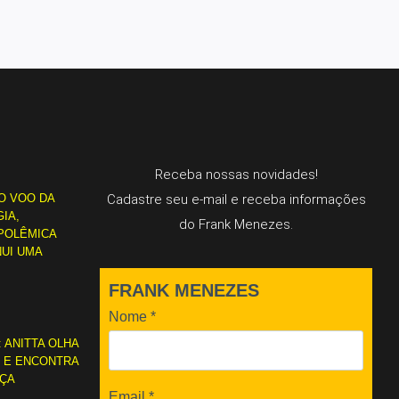
Receba nossas novidades!
O VOO DA
Cadastre seu e-mail e receba informações
IA,
do Frank Menezes.
POLÊMICA
NUI UMA
FRANK MENEZES
Nome
*
: ANITTA OLHA
L E ENCONTRA
RÇA
Email
*