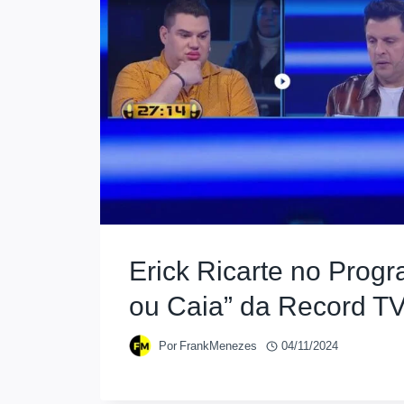
Erick Ricarte no Prog
ou Caia” da Record T
Por
FrankMenezes
04/11/2024