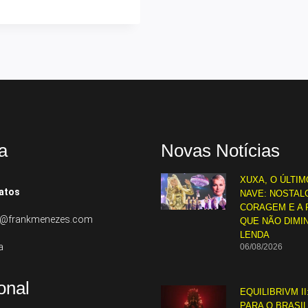
a
Novas Notícias
XUXA, O ÚLTIM
atos
NAVE: NOSTALG
CORAGEM E A 
to@frankmenezes.com
QUE NÃO DIMI
LENDA
a
06/08/2026
ional
EQUILIBRIVM II
PARA O BRASI