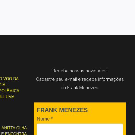
Receba nossas novidades!
O VOO DA
Cadastre seu e-mail e receba informações
IA,
do Frank Menezes.
POLÊMICA
NUI UMA
FRANK MENEZES
Nome
*
: ANITTA OLHA
L E ENCONTRA