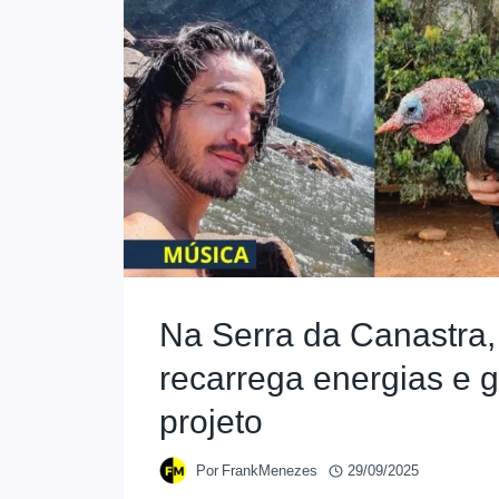
Na Serra da Canastra, 
recarrega energias e 
projeto
Por
FrankMenezes
29/09/2025