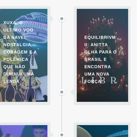
XUXA, O
ÚLTIMO VOO
DA NAVE:
EQUILIBRIVM
NOSTALGIA,
II: ANITTA
CORAGEM E A
OLHA PARA O
POLÊMICA
BRASIL E
QUE NÃO
ENCONTRA
DIMINUI UMA
UMA NOVA
LENDA
FORÇA