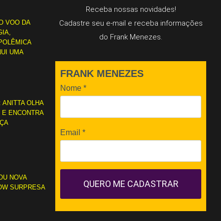
Receba nossas novidades!
O VOO DA
Cadastre seu e-mail e receba informações
IA,
do Frank Menezes.
POLÊMICA
NUI UMA
FRANK MENEZES
Nome
*
: ANITTA OLHA
L E ENCONTRA
RÇA
Email
*
OU NOVA
QUERO ME CADASTRAR
OW SURPRESA