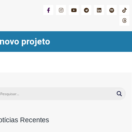
 novo projeto
otícias Recentes