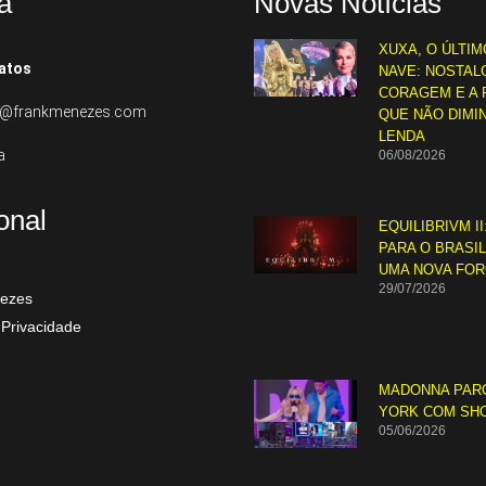
a
Novas Notícias
XUXA, O ÚLTIM
atos
NAVE: NOSTALG
CORAGEM E A 
to@frankmenezes.com
QUE NÃO DIMI
LENDA
a
06/08/2026
ional
EQUILIBRIVM II
PARA O BRASI
UMA NOVA FO
29/07/2026
ezes
 Privacidade
MADONNA PAR
YORK COM SH
05/06/2026