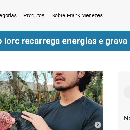
egorias
Produtos
Sobre Frank Menezes
 Iorc recarrega energias e grava
N