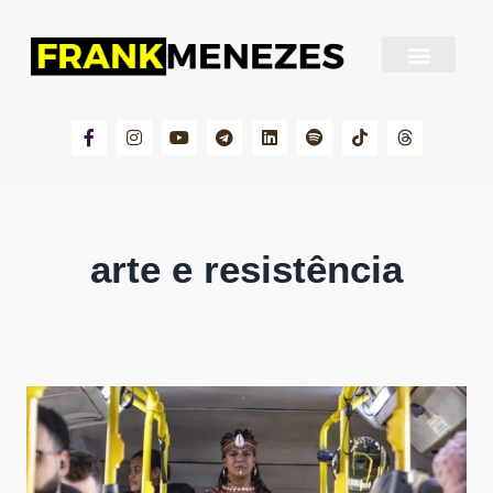
Sobre Frank Menezes
arte e resistência