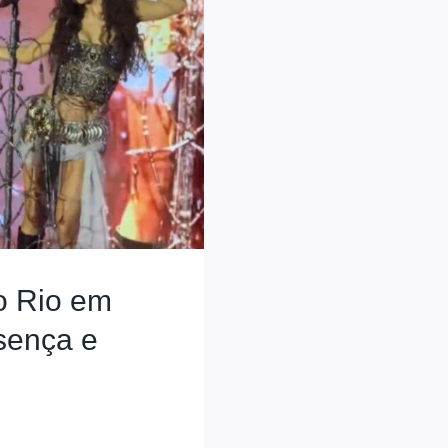
o Rio em
esença e