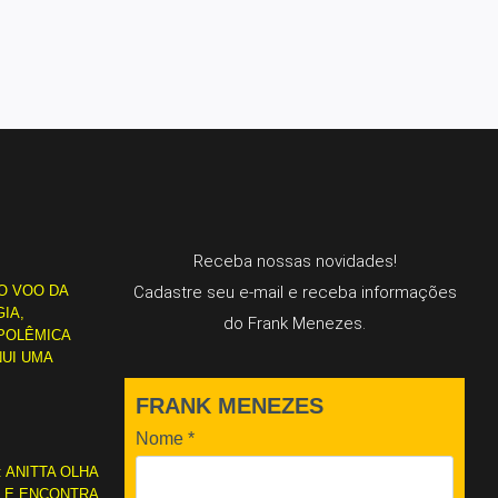
Receba nossas novidades!
O VOO DA
Cadastre seu e-mail e receba informações
IA,
do Frank Menezes.
POLÊMICA
NUI UMA
FRANK MENEZES
Nome
*
: ANITTA OLHA
L E ENCONTRA