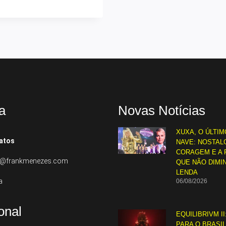
a
Novas Notícias
XUXA, O ÚLTIM
atos
NAVE: NOSTALG
CORAGEM E A 
to@frankmenezes.com
QUE NÃO DIMI
LENDA
a
06/08/2026
ional
EQUILIBRIVM II
PARA O BRASI