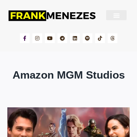
Sobre Frank Menezes
Amazon MGM Studios