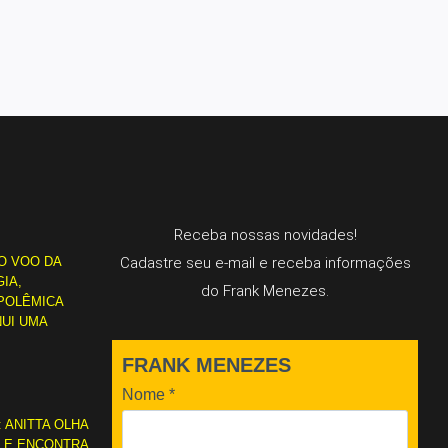
Receba nossas novidades!
O VOO DA
Cadastre seu e-mail e receba informações
IA,
do Frank Menezes.
POLÊMICA
NUI UMA
FRANK MENEZES
Nome
*
: ANITTA OLHA
L E ENCONTRA