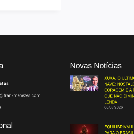
a
Novas Notícias
XUXA, O ÚLTIM
atos
NAVE: NOSTALG
CORAGEM E A 
to@frankmenezes.com
QUE NÃO DIMI
LENDA
a
06/08/2026
ional
EQUILIBRIVM II
PARA O BRASI