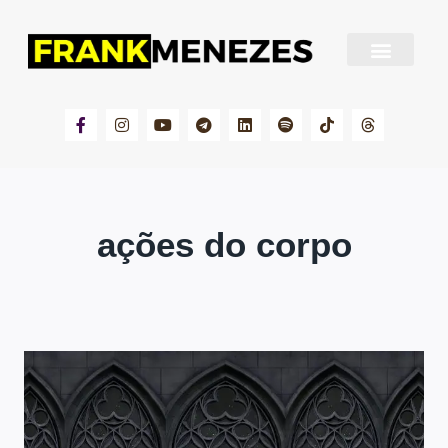
Sobre Frank Menezes
ações do corpo