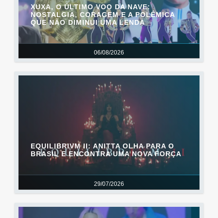
XUXA, O ÚLTIMO VOO DA NAVE:
NOSTALGIA, CORAGEM E A POLÊMICA
QUE NÃO DIMINUI UMA LENDA
06/08/2026
EQUILIBRIVM II: ANITTA OLHA PARA O
BRASIL E ENCONTRA UMA NOVA FORÇA
29/07/2026