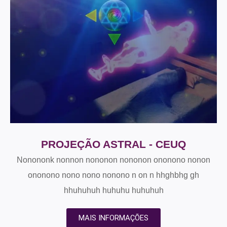
PROJEÇÃO ASTRAL - CEUQ
Nonononk nonnon nononon nononon ononono nonon
ononono nono nono nonono n on n hhghbhg gh
hhuhuhuh huhuhu huhuhuh
MAIS INFORMAÇÕES