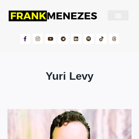
Sobre Frank Menezes
Yuri Levy