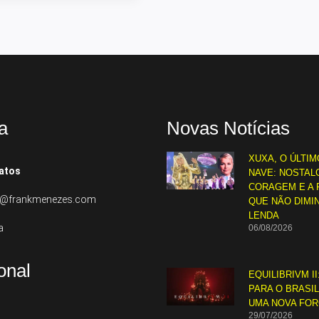
a
Novas Notícias
XUXA, O ÚLTIM
atos
NAVE: NOSTALG
CORAGEM E A 
to@frankmenezes.com
QUE NÃO DIMI
LENDA
a
06/08/2026
ional
EQUILIBRIVM II
PARA O BRASI
UMA NOVA FO
29/07/2026