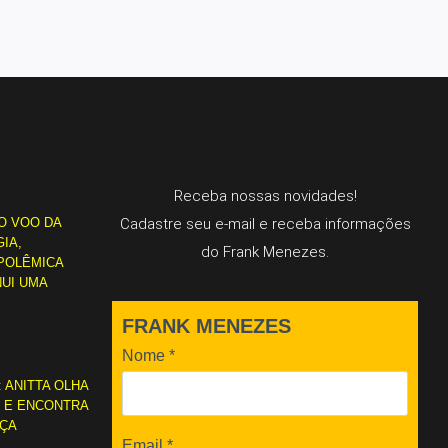
Receba nossas novidades!
O VOO DA
Cadastre seu e-mail e receba informações
IA,
do Frank Menezes.
POLÊMICA
NUI UMA
FRANK MENEZES
Nome
*
: ANITTA OLHA
L E ENCONTRA
RÇA
Email
*