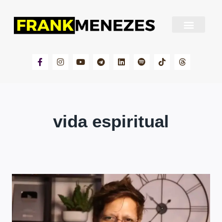
Sobre Frank Menezes
vida espiritual