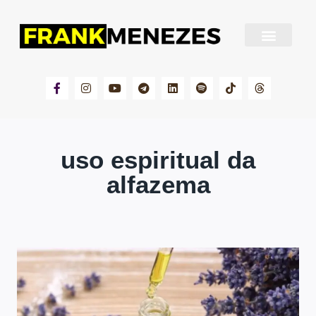
Sobre Frank Menezes
uso espiritual da
alfazema