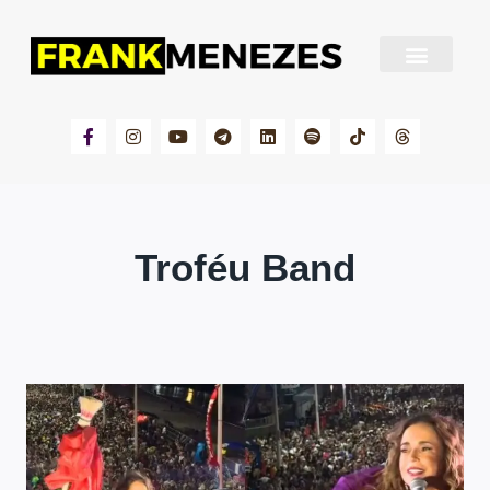
Sobre Frank Menezes
Troféu Band