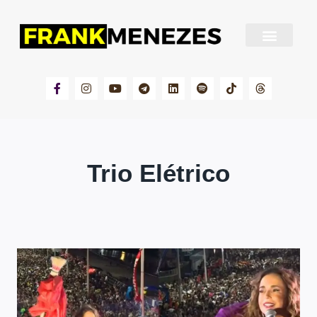
Sobre Frank Menezes
Trio Elétrico