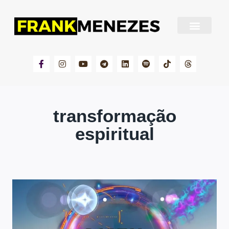
Sobre Frank Menezes
transformação
espiritual