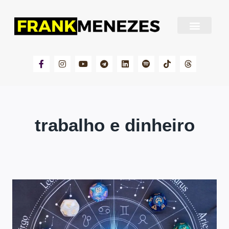
Sobre Frank Menezes
trabalho e dinheiro