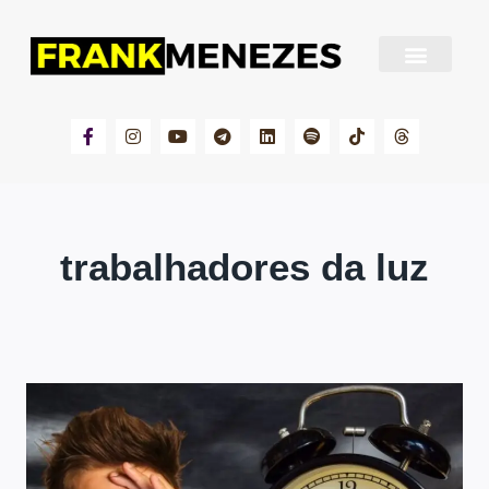
Sobre Frank Menezes
trabalhadores da luz