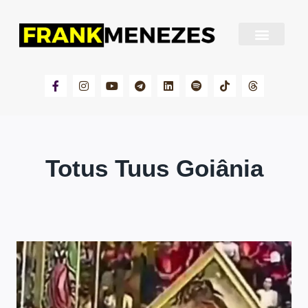
Sobre Frank Menezes
Totus Tuus Goiânia