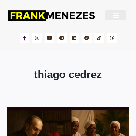
Sobre Frank Menezes
thiago cedrez