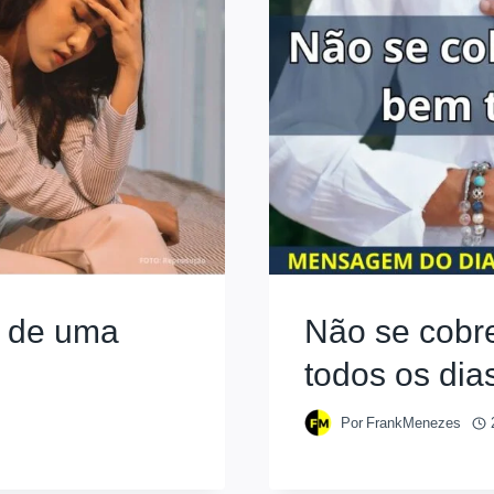
e de uma
Não se cobr
todos os dia
Por
FrankMenezes