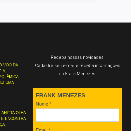
Receba nossas novidades!
O VOO DA
Cadastre seu e-mail e receba informações
IA,
do Frank Menezes.
POLÊMICA
NUI UMA
FRANK MENEZES
Nome
*
: ANITTA OLHA
L E ENCONTRA
RÇA
Email
*