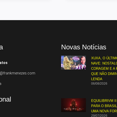
a
Novas Notícias
XUXA, O ÚLTIM
atos
NAVE: NOSTALG
CORAGEM E A 
to@frankmenezes.com
QUE NÃO DIMI
LENDA
a
06/08/2026
ional
EQUILIBRIVM II
PARA O BRASI
UMA NOVA FO
29/07/2026