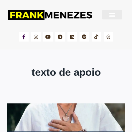
Sobre Frank Menezes
texto de apoio