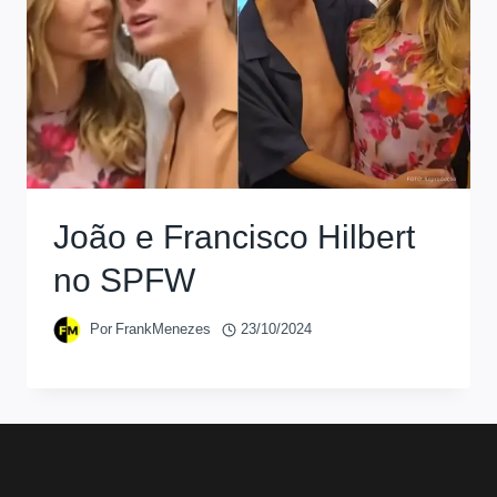
João e Francisco Hilbert
no SPFW
Por
FrankMenezes
23/10/2024