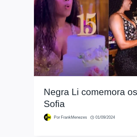
Negra Li comemora os
Sofia
Por
FrankMenezes
01/09/2024