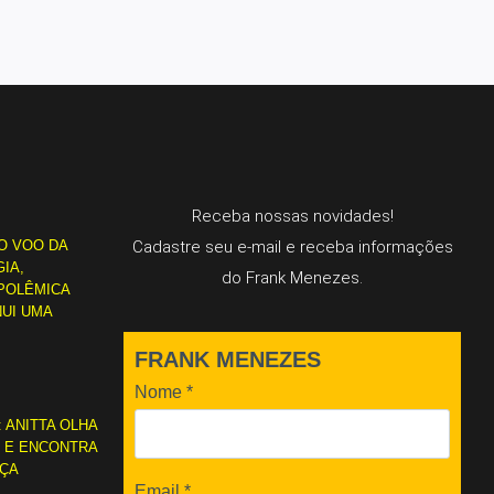
Receba nossas novidades!
O VOO DA
Cadastre seu e-mail e receba informações
IA,
do Frank Menezes.
POLÊMICA
NUI UMA
FRANK MENEZES
Nome
*
: ANITTA OLHA
L E ENCONTRA
RÇA
Email
*