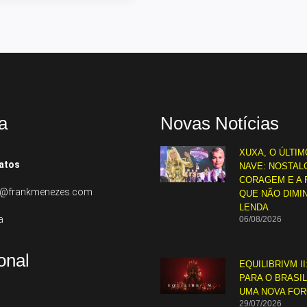
a
Novas Notícias
XUXA, O ÚLTIM
atos
NAVE: NOSTALG
CORAGEM E A 
to@frankmenezes.com
QUE NÃO DIMI
LENDA
a
06/08/2026
ional
EQUILIBRIVM II
PARA O BRASI
UMA NOVA FO
29/07/2026